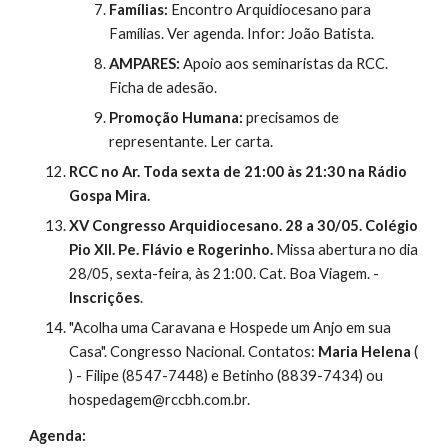
Famílias:
 Encontro Arquidiocesano para 
Famílias. Ver agenda. Infor: João Batista.
AMPARES:
 Apoio aos seminaristas da RCC. 
Ficha de adesão.
Promoção Humana:
 precisamos de 
representante. Ler carta.
RCC no Ar. Toda sexta de 21:00 às 21:30 na Rádio 
Gospa Mira.
XV Congresso Arquidiocesano. 28 a 30/05. Colégio 
Pio XII. Pe. Flávio e Rogerinho.
 Missa abertura no dia 
28/05, sexta-feira, às 21:00. Cat. Boa Viagem. - 
Inscrições
.
"Acolha uma Caravana e Hospede um Anjo em sua 
Casa". Congresso Nacional. Contatos: 
Maria Helena
 ( 
) - Filipe (8547-7448) e Betinho (8839-7434) ou 
hospedagem@rccbh.com.br.
Agenda: