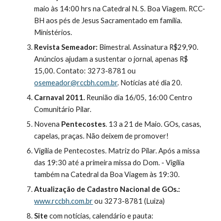
maio às 14:00 hrs na Catedral N. S. Boa Viagem. RCC-
BH aos pés de Jesus Sacramentado em família. 
Ministérios.
Revista Semeador:
 Bimestral. Assinatura R$29,90. 
Anúncios ajudam a sustentar o jornal, apenas R$ 
15,00. Contato: 3273-8781 ou 
osemeador@rccbh.com.br
. Notícias até dia 20.
Carnaval 2011.
 Reunião dia 16/05, 16:00 Centro 
Comunitário Pilar.
Novena 
Pentecostes
. 13 a 21 de Maio. GOs, casas, 
capelas, praças. Não deixem de promover!
Vigília de Pentecostes. Matriz do Pilar. Após a missa 
das 19:30 até a primeira missa do Dom. - Vigília 
também na Catedral da Boa Viagem às 19:30.
Atualização de Cadastro Nacional de GOs.: 
www.rccbh.com.br
 ou 3273-8781 (Luiza)
Site 
com notícias, calendário e pauta: 