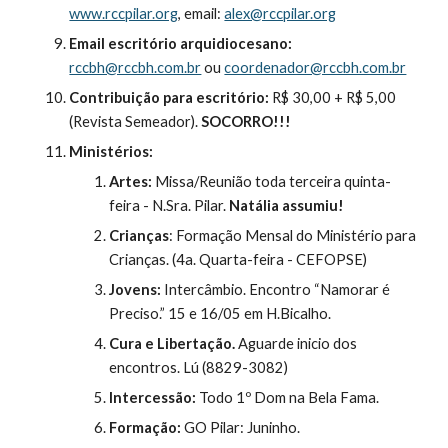
www.rccpilar.org
, email: 
alex@rccpilar.org
Email escritório arquidiocesano:
rccbh@rccbh.com.br
 ou 
coordenador@rccbh.com.br
Contribuição para escritório:
 R$ 30,00 + R$ 5,00 
(Revista Semeador). 
SOCORRO!!!
Ministérios:
Artes:
 Missa/Reunião toda terceira quinta-
feira - N.Sra. Pilar. 
Natália assumiu!
Crianças
: Formação Mensal do Ministério para 
Crianças. (4a. Quarta-feira - CEFOPSE)
Jovens:
 Intercâmbio. Encontro “Namorar é 
Preciso.” 15 e 16/05 em H.Bicalho.
Cura e Libertação.
 Aguarde inicio dos 
encontros. Lú (8829-3082)
Intercessão: 
Todo 1º Dom na Bela Fama.
Formação:
 GO Pilar: Juninho.