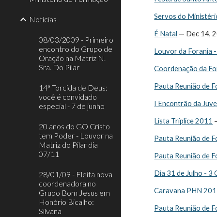
Servos do Ministér
Notícias
É Natal
 — Dec 14, 
08/03/2009 - Primeiro
encontro do Grupo de
Louvor da Forania -
Oração na Matriz N.
Sra. Do Pilar
Coordenação da Fo
Pauta Reunião de F
14ª Torcida de Deus:
você é convidado
I Encontrão da Juve
especial - 7 de junho
Lista Tríplice 2011
 
20 anos do GO Cristo
tem Poder - Louvor na
Pauta Reunião de F
Matriz do Pilar dia
07/11
Pauta Reunião de F
Dia 31 de Julho - 3
28/01/09 - Eleita nova
coordenadora no
Caravana PHN 20
Grupo Bom Jesus em
Honório Bicalho:
Pauta Reunião de F
Silvana