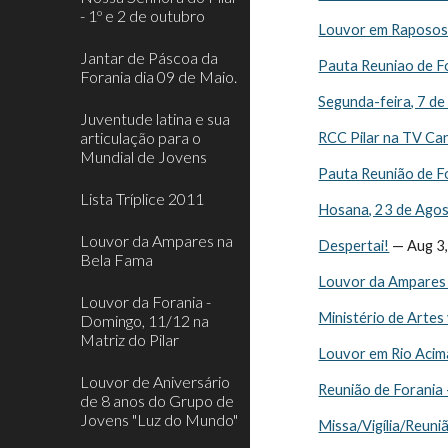
- 1º e 2 de outubro
Louvor em Raposos 
Jantar de Páscoa da
Pauta Reuniao de F
Forania dia 09 de Maio.
Segunda-feira, 7 d
Juventude latina e sua
articulação para o
RCC Pilar na TV Ca
Mundial de Jovens
Pauta Reunião de F
Lista Tríplice 2011
Hosana, 23 de Ago
Louvor da Ampares na
Despertai!
 — Aug 3
Bela Fama
Louvor da Ampares
Louvor da Forania -
Ministério de Artes 
Domingo, 11/12 na
Matriz do Pilar
Louvor em Rio Acim
Louvor de Aniversário
Reunião de Forania
de 8 anos do Grupo de
Jovens "Luz do Mundo"
Missa/Vigília/Reuni