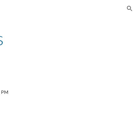
ion
s
3 PM