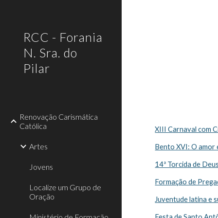
Sk
RCC - Forania
N. Sra. do
Pilar
Renovação Carismática
Católica
XIII Carnaval com C
Artes
Bento XVI: O amor 
14ª Torcida de Deus
Jovens
Formação de Pregad
Localize um Grupo de
Oração
Juventude latina e 
Ministério de Formação
Festa de Santo Ant