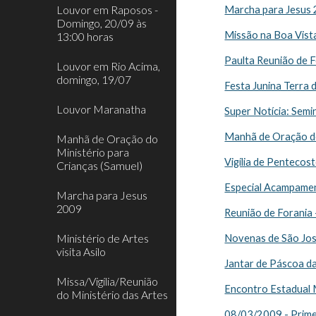
Louvor em Raposos -
Marcha para Jesus
Domingo, 20/09 às
Missão na Boa Vist
13:00 horas
Paulta Reunião de 
Louvor em Rio Acima,
domingo, 19/07
Festa Junina Terra
Louvor Maranatha
Super Notícia: Semi
Manhã de Oração do
Manhã de Oração do
Ministério para
Vigília de Pentecos
Crianças (Samuel)
Especial Acampam
Marcha para Jesus
2009
Reunião de Forania
Ministério de Artes
Novenas de São Jo
visita Asilo
Jantar de Páscoa da
Missa/Vigília/Reunião
Encontro Estadual M
do Ministério das Artes
08/03/2009 - Prime