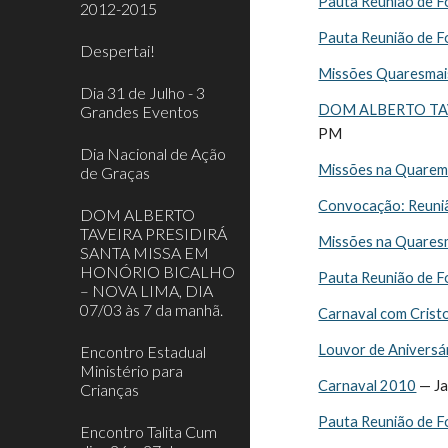
Pauta Reunião de Fo
2012-2015
Pauta Reunião de F
Despertai!
Missões Quaresmai
Dia 31 de Julho - 3
DOM ALBERTO TAVE
Grandes Eventos
PM
Dia Nacional de Ação
Missões na Quarem
de Graças
Convocação: Reuniã
DOM ALBERTO
TAVEIRA PRESIDIRÁ
Missões na Quaresm
SANTA MISSA EM
HONÓRIO BICALHO
Pauta Reunião de F
– NOVA LIMA, DIA
07/03 às 7 da manhã.
Carnaval com Crist
Louvor de Aniversá
Encontro Estadual
Ministério para
Carnaval 2010
 — J
Crianças
Pauta Reunião de F
Encontro Talita Cum