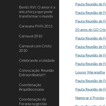
Pauta Reunião de F
Bento XVI: O amor é a
única força que pode
Pauta Reunião de F
transformar o mundo
Pauta Reunião de F
Caravana PHN 2011
20 anos do GO Crist
Carnaval 2010
Pauta Reunião de F
Carnaval com Cristo
Pauta Reunião de F
2010
Pauta Reunião de F
Celebrando a Unidade
Pauta Reunião de F
Convocação: Reunião
Louvor Maranatha
Extraordinária!!!
Pauta Reunião de F
Coordenação
Arquidiocesana
Pauta Reunião de F
Namorar é Preciso
Coordenação da
Forania na gestão