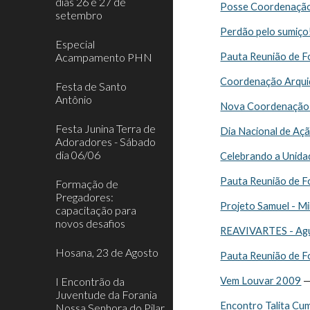
dias 26 e 27 de
Posse Coordenação
setembro
Perdão pelo sumiço
Especial
Acampamento PHN
Pauta Reunião de F
Coordenação Arqui
Festa de Santo
Antônio
Nova Coordenação 
Festa Junina Terra de
Dia Nacional de Aç
Adoradores - Sábado
dia 06/06
Celebrando a Unida
Pauta Reunião de F
Formação de
Pregadores:
Projeto Samuel - Mi
capacitação para
novos desafios
REAVIVARTES - Agu
Hosana, 23 de Agosto
Pauta Reunião de F
I Encontrão da
Vem Louvar 2009
 
Juventude da Forania
Encontro Talita Cu
Nossa Senhora do Pilar