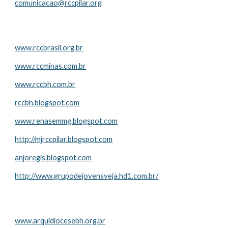
comunicacao@rccpilar.org
www.rccbrasil.org.br
www.rccminas.com.br
www.rccbh.com.br
rccbh.blogspot.com
www.renasemmg.blogspot.com
http://mjrccpilar.blogspot.com
anjoregis.blogspot.com
http://www.grupodejovensveja.hd1.com.br/
www.arquidiocesebh.org.br